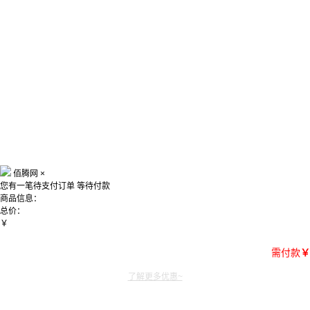
佰腾网
×
您有一笔待支付订单
等待付款
商品信息：
总价：
￥
需付款
￥
了解更多优惠~