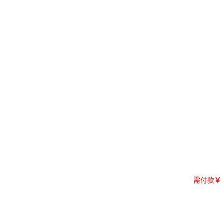
需付款
￥