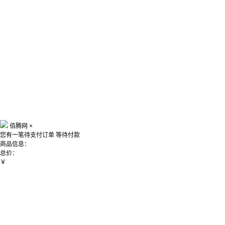
佰腾网
×
您有一笔待支付订单
等待付款
商品信息：
总价：
￥