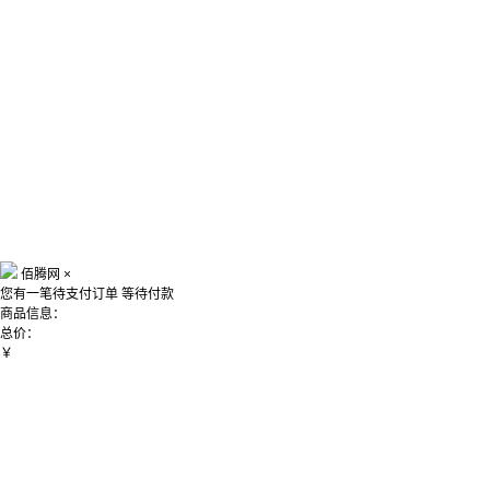
佰腾网
×
您有一笔待支付订单
等待付款
商品信息：
总价：
￥