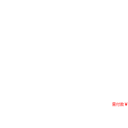
需付款
￥