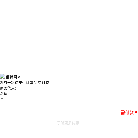
佰腾网
×
您有一笔待支付订单
等待付款
商品信息：
总价：
￥
需付款
￥
了解更多优惠~