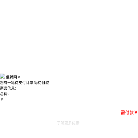
佰腾网
×
您有一笔待支付订单
等待付款
商品信息：
总价：
￥
需付款
￥
了解更多优惠~