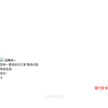
佰腾网
×
您有一笔待支付订单
等待付款
商品信息：
总价：
￥
需付款
￥
了解更多优惠~