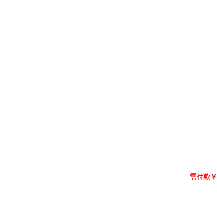
需付款
￥