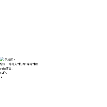
佰腾网
×
您有一笔待支付订单
等待付款
商品信息：
总价：
￥