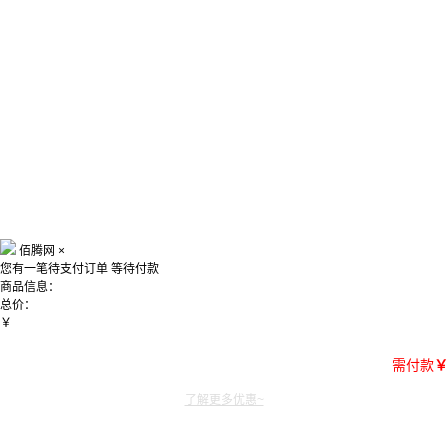
佰腾网
×
您有一笔待支付订单
等待付款
商品信息：
总价：
￥
需付款
￥
了解更多优惠~