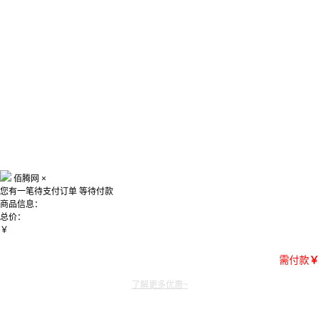
佰腾网
×
您有一笔待支付订单
等待付款
商品信息：
总价：
￥
需付款
￥
了解更多优惠~