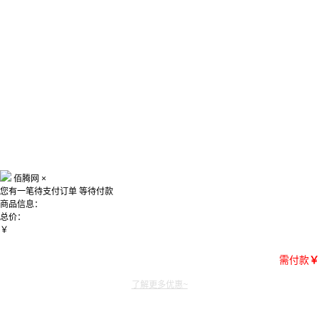
佰腾网
×
您有一笔待支付订单
等待付款
商品信息：
总价：
￥
需付款
￥
了解更多优惠~