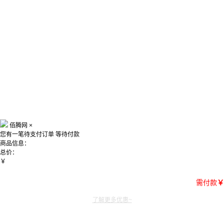
佰腾网
×
您有一笔待支付订单
等待付款
商品信息：
总价：
￥
需付款
￥
了解更多优惠~