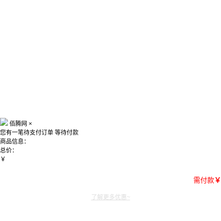
佰腾网
×
您有一笔待支付订单
等待付款
商品信息：
总价：
￥
需付款
￥
了解更多优惠~