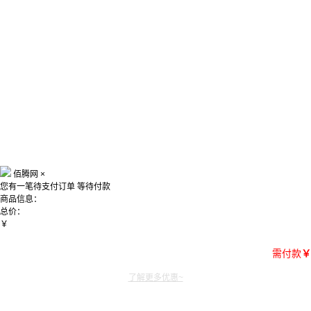
佰腾网
×
您有一笔待支付订单
等待付款
商品信息：
总价：
￥
需付款
￥
了解更多优惠~