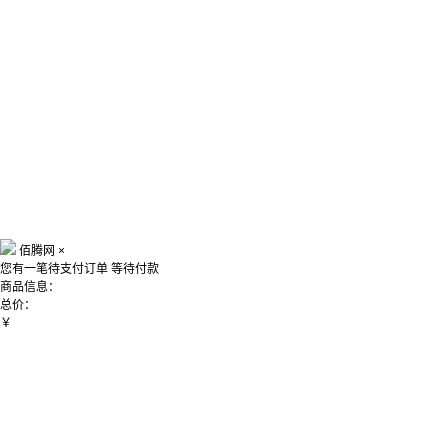
佰腾网
×
您有一笔待支付订单
等待付款
商品信息：
总价：
￥