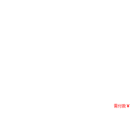
需付款
￥