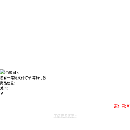
佰腾网
×
您有一笔待支付订单
等待付款
商品信息：
总价：
￥
需付款
￥
了解更多优惠~