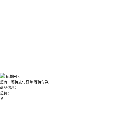
佰腾网
×
您有一笔待支付订单
等待付款
商品信息：
总价：
￥