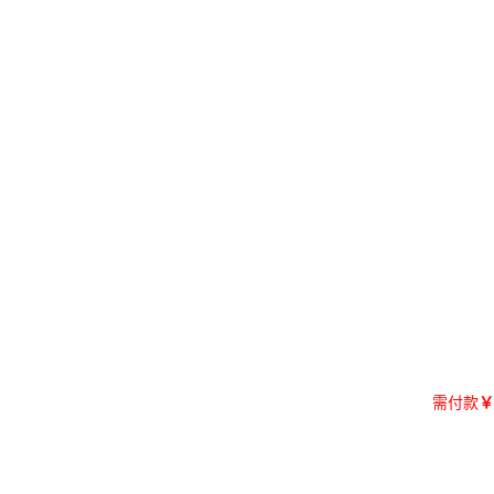
需付款
￥