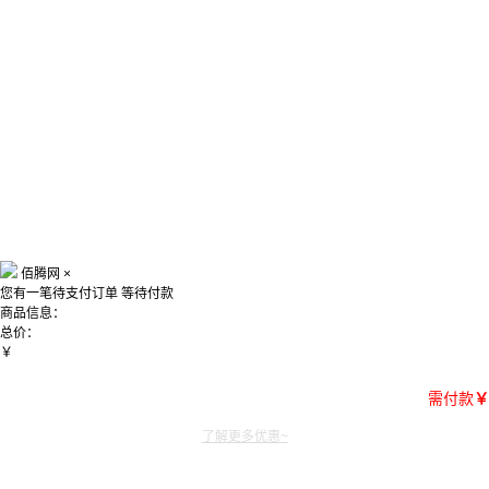
佰腾网
×
您有一笔待支付订单
等待付款
商品信息：
总价：
￥
需付款
￥
了解更多优惠~