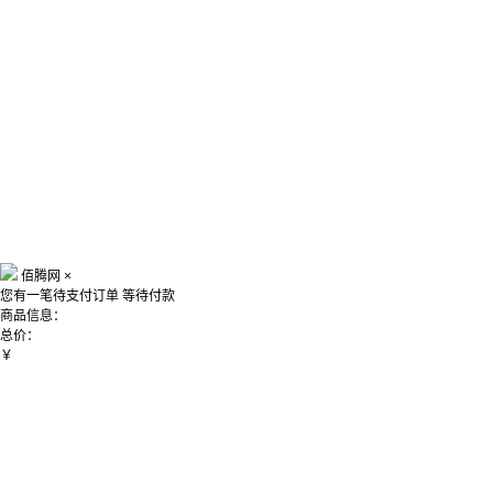
佰腾网
×
您有一笔待支付订单
等待付款
商品信息：
总价：
￥