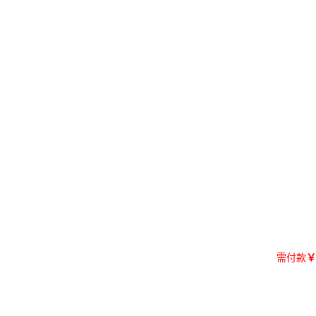
需付款
￥