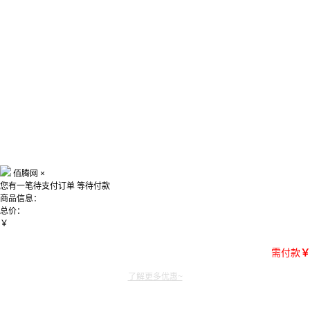
佰腾网
×
您有一笔待支付订单
等待付款
商品信息：
总价：
￥
需付款
￥
了解更多优惠~