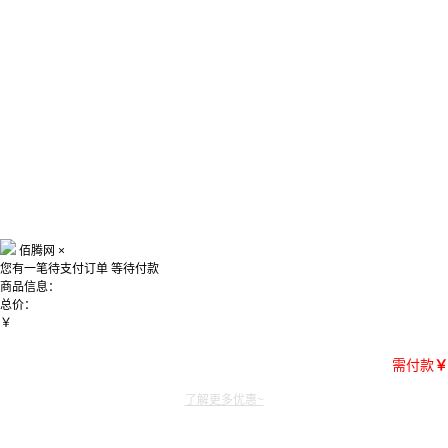
佰腾网
×
您有一笔待支付订单
等待付款
商品信息：
总价：
￥
需付款
￥
了解更多优惠~