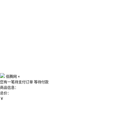
佰腾网
×
您有一笔待支付订单
等待付款
商品信息：
总价：
￥