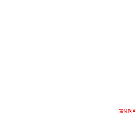
需付款
￥