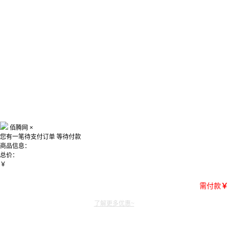
佰腾网
×
您有一笔待支付订单
等待付款
商品信息：
总价：
￥
需付款
￥
了解更多优惠~