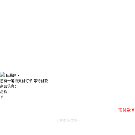
佰腾网
×
您有一笔待支付订单
等待付款
商品信息：
总价：
￥
需付款
￥
了解更多优惠~