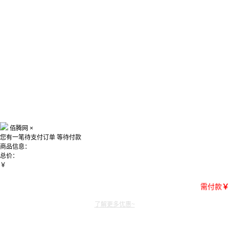
佰腾网
×
您有一笔待支付订单
等待付款
商品信息：
总价：
￥
需付款
￥
了解更多优惠~