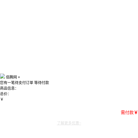
佰腾网
×
您有一笔待支付订单
等待付款
商品信息：
总价：
￥
需付款
￥
了解更多优惠~