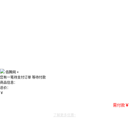
佰腾网
×
您有一笔待支付订单
等待付款
商品信息：
总价：
￥
需付款
￥
了解更多优惠~