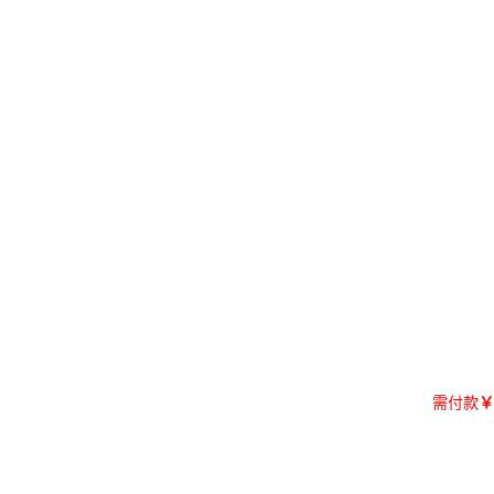
需付款
￥