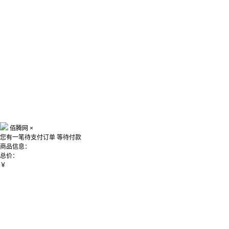
佰腾网
×
您有一笔待支付订单
等待付款
商品信息：
总价：
￥