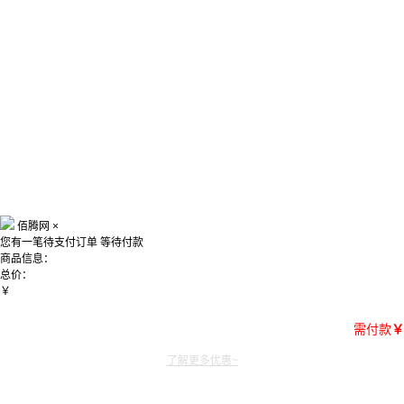
佰腾网
×
您有一笔待支付订单
等待付款
商品信息：
总价：
￥
需付款
￥
了解更多优惠~