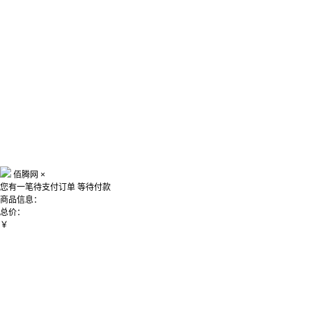
佰腾网
×
您有一笔待支付订单
等待付款
商品信息：
总价：
￥