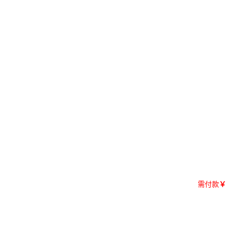
需付款
￥