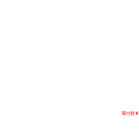
需付款
￥