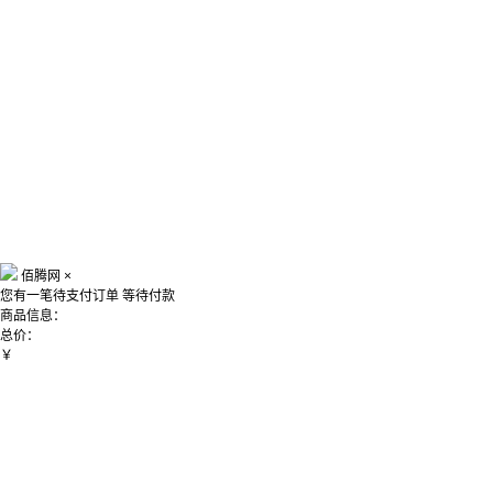
佰腾网
×
您有一笔待支付订单
等待付款
商品信息：
总价：
￥