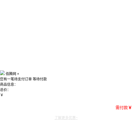
佰腾网
×
您有一笔待支付订单
等待付款
商品信息：
总价：
￥
需付款
￥
了解更多优惠~