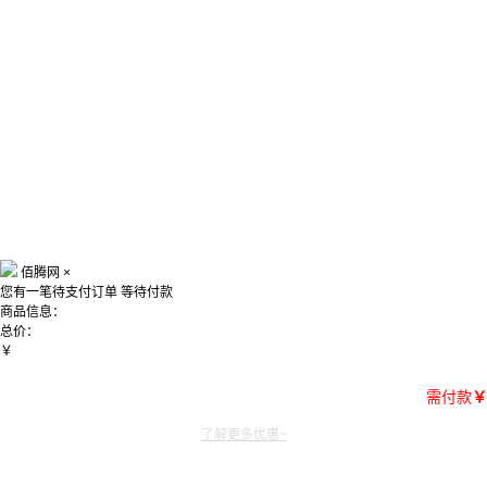
佰腾网
×
您有一笔待支付订单
等待付款
商品信息：
总价：
￥
需付款
￥
了解更多优惠~