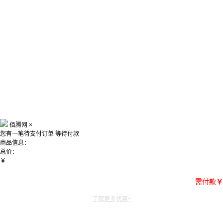
佰腾网
×
您有一笔待支付订单
等待付款
商品信息：
总价：
￥
需付款
￥
了解更多优惠~