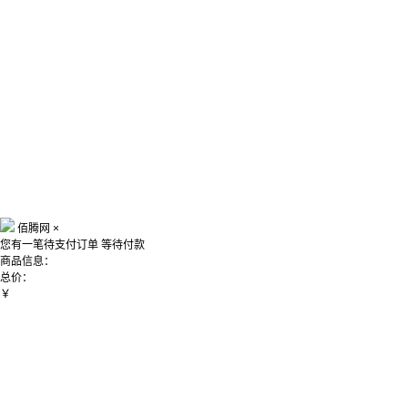
佰腾网
×
您有一笔待支付订单
等待付款
商品信息：
总价：
￥