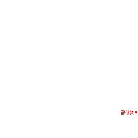
需付款
￥