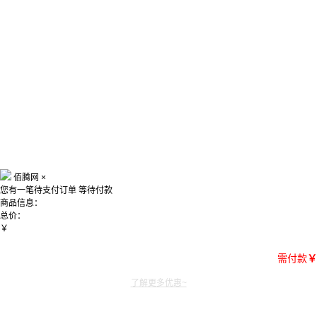
佰腾网
×
您有一笔待支付订单
等待付款
商品信息：
总价：
￥
需付款
￥
了解更多优惠~