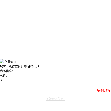
佰腾网
×
您有一笔待支付订单
等待付款
商品信息：
总价：
￥
需付款
￥
了解更多优惠~