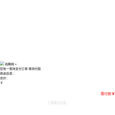
佰腾网
×
您有一笔待支付订单
等待付款
商品信息：
总价：
￥
需付款
￥
了解更多优惠~