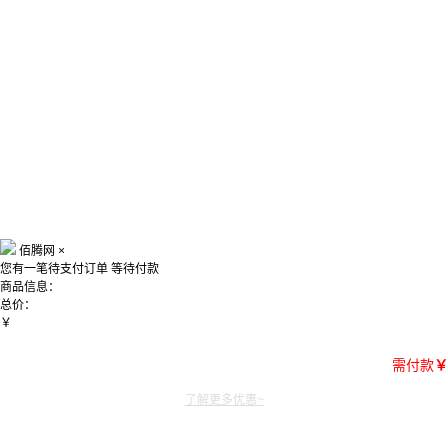
佰腾网
×
您有一笔待支付订单
等待付款
商品信息：
总价：
￥
需付款
￥
了解更多优惠~