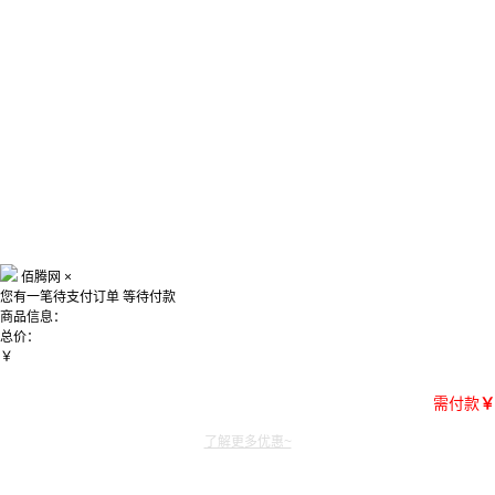
佰腾网
×
您有一笔待支付订单
等待付款
商品信息：
总价：
￥
需付款
￥
了解更多优惠~