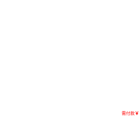
需付款
￥