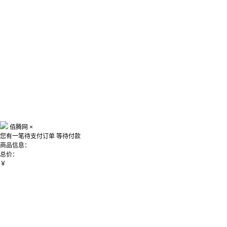
佰腾网
×
您有一笔待支付订单
等待付款
商品信息：
总价：
￥