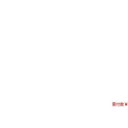
需付款
￥