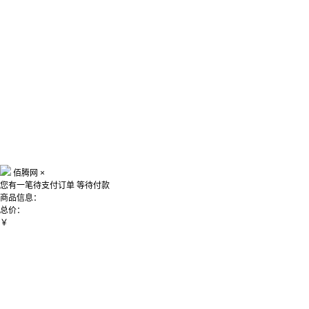
佰腾网
×
您有一笔待支付订单
等待付款
商品信息：
总价：
￥