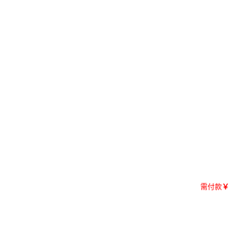
需付款
￥