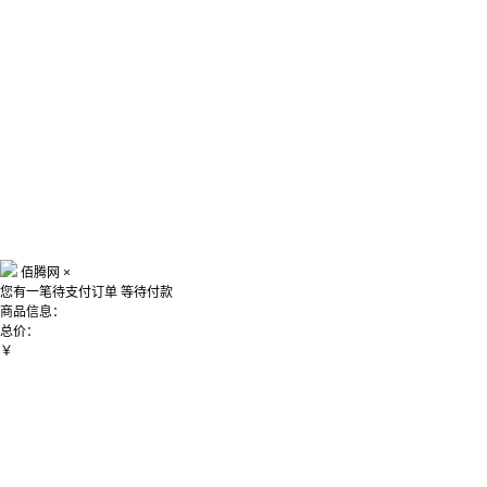
佰腾网
×
您有一笔待支付订单
等待付款
商品信息：
总价：
￥