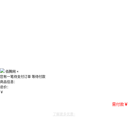
佰腾网
×
您有一笔待支付订单
等待付款
商品信息：
总价：
￥
需付款
￥
了解更多优惠~