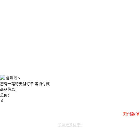
佰腾网
×
您有一笔待支付订单
等待付款
商品信息：
总价：
￥
需付款
￥
了解更多优惠~