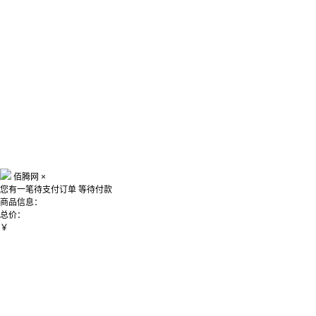
佰腾网
×
您有一笔待支付订单
等待付款
商品信息：
总价：
￥