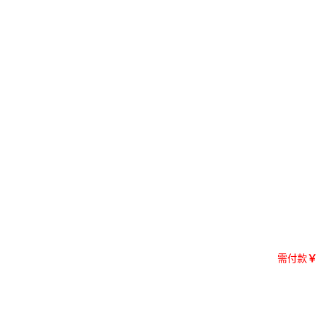
需付款
￥