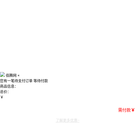
佰腾网
×
您有一笔待支付订单
等待付款
商品信息：
总价：
￥
需付款
￥
了解更多优惠~