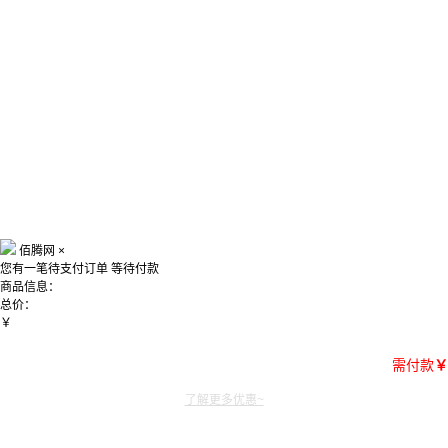
佰腾网
×
您有一笔待支付订单
等待付款
商品信息：
总价：
￥
需付款
￥
了解更多优惠~