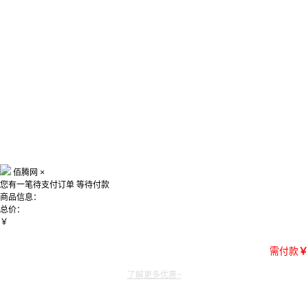
佰腾网
×
您有一笔待支付订单
等待付款
商品信息：
总价：
￥
需付款
￥
了解更多优惠~