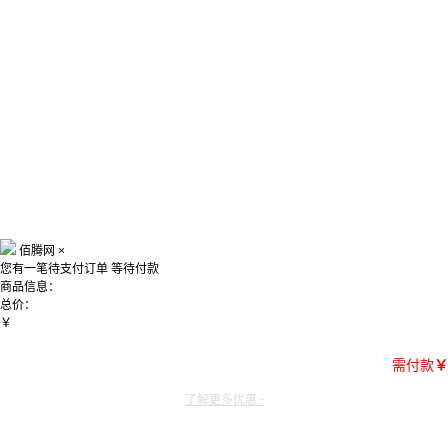
佰腾网
×
您有一笔待支付订单
等待付款
商品信息：
总价：
￥
需付款
￥
了解更多优惠~