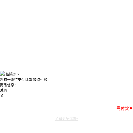
佰腾网
×
您有一笔待支付订单
等待付款
商品信息：
总价：
￥
需付款
￥
了解更多优惠~